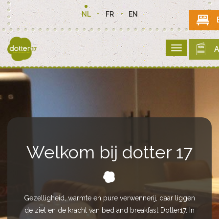
NL
FR
EN
A
Welkom bij dotter 17
Welkom bij dotter 17
Gezelligheid, warmte en pure verwennerij, daar liggen
Gezelligheid, warmte en pure verwennerij, daar liggen
de ziel en de kracht van bed and breakfast Dotter17. In