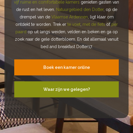
de ziel en de kracht van bed and breakfast Dotter17. In
vijf ruime en comfortabele kamers
genieten gasten van
vijf ruime en comfortabele kamers
genieten gasten van
de rust en het leven.
Natuurgebied den Dotter
, op de
de rust en het leven.
Natuurgebied den Dotter
, op de
drempel van de
Vlaamse Ardennen
, ligt klaar om
drempel van de
Vlaamse Ardennen
, ligt klaar om
ontdekt te worden. Trek er
te voet
,
met de fiets
of
per
ontdekt te worden. Trek er
te voet
,
met de fiets
of
per
paard
op uit langs weiden, velden en beken en ga op
paard
op uit langs weiden, velden en beken en ga op
zoek naar de gele dotterbloem. En dat allemaal vanuit
zoek naar de gele dotterbloem. En dat allemaal vanuit
bed and breakfast Dotter17.
bed and breakfast Dotter17.
Boek een kamer online
Boek een kamer online
Waar zijn we gelegen?
Waar zijn we gelegen?