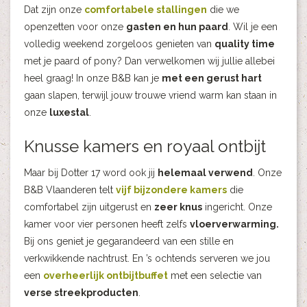
Dat zijn onze
comfortabele stallingen
die we
openzetten voor onze
gasten en hun paard
. Wil je een
volledig weekend zorgeloos genieten van
quality time
met je paard of pony? Dan verwelkomen wij jullie allebei
heel graag! In onze B&B kan je
met een gerust hart
gaan slapen, terwijl jouw trouwe vriend warm kan staan in
onze
luxestal
.
Knusse kamers en royaal ontbijt
Maar bij Dotter 17 word ook jij
helemaal verwend
. Onze
B&B Vlaanderen telt
vijf bijzondere kamers
die
comfortabel zijn uitgerust en
zeer knus
ingericht. Onze
kamer voor vier personen heeft zelfs
vloerverwarming.
Bij ons geniet je gegarandeerd van een stille en
verkwikkende nachtrust. En ’s ochtends serveren we jou
een
overheerlijk ontbijtbuffet
met een selectie van
verse streekproducten
.