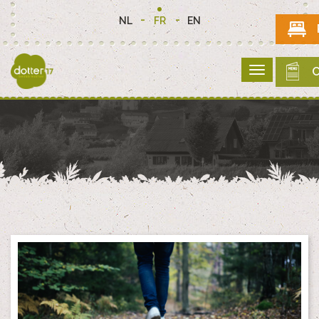
NL
FR
EN
C